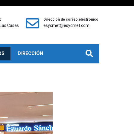
o
Dirección de correo electrónico
 Las Casas
esycmet@esycmet.com
etálicas, Quito – Ecuador
OS
DIRECCIÓN