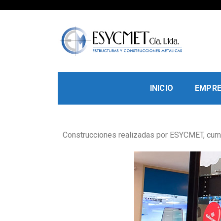
Esycmet
Estructuras Metálicas – ESYCMET CIA. LTDA. Con
INICIO
EMPR
Construcciones realizadas por ESYCMET, cump